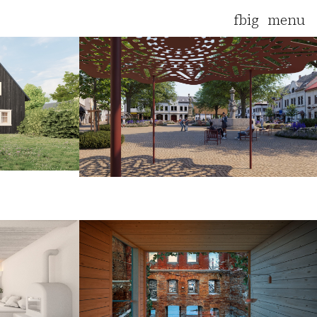
fb
ig