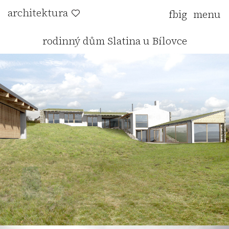
architektura
fb
ig
rodinný dům Slatina u Bílovce