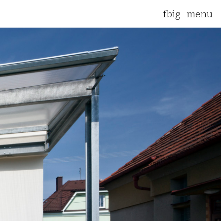
fb
ig