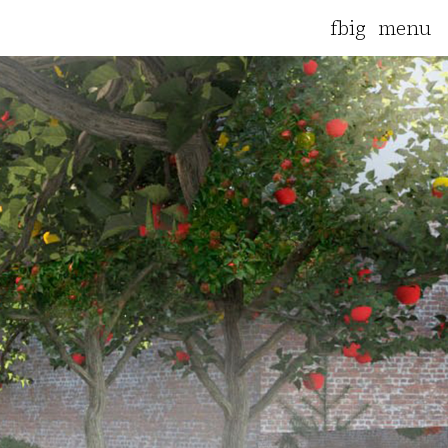
fb
ig